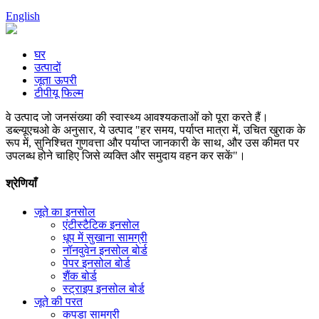
English
घर
उत्पादों
जूता ऊपरी
टीपीयू फिल्म
वे उत्पाद जो जनसंख्या की स्वास्थ्य आवश्यकताओं को पूरा करते हैं।
डब्ल्यूएचओ के अनुसार, ये उत्पाद "हर समय, पर्याप्त मात्रा में, उचित खुराक के
रूप में, सुनिश्चित गुणवत्ता और पर्याप्त जानकारी के साथ, और उस कीमत पर
उपलब्ध होने चाहिए जिसे व्यक्ति और समुदाय वहन कर सकें"।
श्रेणियाँ
जूते का इनसोल
एंटीस्टैटिक इनसोल
धूप में सुखाना सामग्री
नॉनवुवेन इनसोल बोर्ड
पेपर इनसोल बोर्ड
शैंक बोर्ड
स्ट्राइप इनसोल बोर्ड
जूते की परत
कपड़ा सामग्री