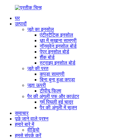
घर
उत्पादों
जूते का इनसोल
एंटीस्टैटिक इनसोल
धूप में सुखाना सामग्री
नॉनवुवेन इनसोल बोर्ड
पेपर इनसोल बोर्ड
शैंक बोर्ड
स्ट्राइप इनसोल बोर्ड
जूते की परत
कपड़ा सामग्री
बिना बुना हुआ कपड़ा
जूता ऊपरी
टीपीयू फिल्म
पैर की अंगुली पफ और काउंटर
गर्म पिघली हुई चादर
पैर की अंगुली में सूजन
समाचार
पूछे जाने वाले प्रश्न
हमारे बारे में
वीडियो
हमसे संपर्क करें