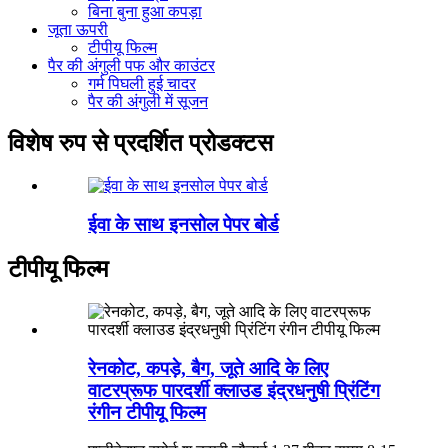
बिना बुना हुआ कपड़ा
जूता ऊपरी
टीपीयू फिल्म
पैर की अंगुली पफ और काउंटर
गर्म पिघली हुई चादर
पैर की अंगुली में सूजन
विशेष रुप से प्रदर्शित प्रोडक्टस
ईवा के साथ इनसोल पेपर बोर्ड
टीपीयू फिल्म
रेनकोट, कपड़े, बैग, जूते आदि के लिए
वाटरप्रूफ पारदर्शी क्लाउड इंद्रधनुषी प्रिंटिंग
रंगीन टीपीयू फिल्म