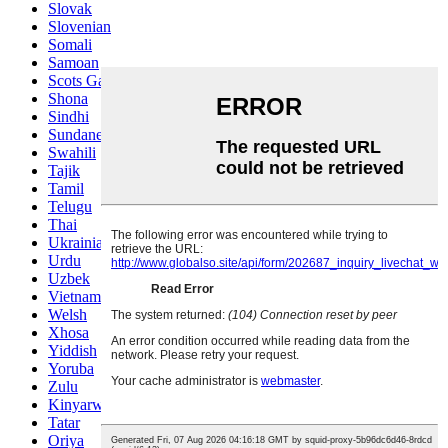
Slovak
Slovenian
Somali
Samoan
Scots Gaelic
Shona
Sindhi
Sundanese
Swahili
Tajik
Tamil
Telugu
Thai
Ukrainian
Urdu
Uzbek
Vietnamese
Welsh
Xhosa
Yiddish
Yoruba
Zulu
Kinyarwanda
Tatar
Oriya