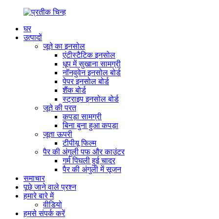
घर
उत्पादों
जूते का इनसोल
एंटीस्टैटिक इनसोल
धूप में सुखाना सामग्री
नॉनवुवेन इनसोल बोर्ड
पेपर इनसोल बोर्ड
शैंक बोर्ड
स्ट्राइप इनसोल बोर्ड
जूते की परत
कपड़ा सामग्री
बिना बुना हुआ कपड़ा
जूता ऊपरी
टीपीयू फिल्म
पैर की अंगुली पफ और काउंटर
गर्म पिघली हुई चादर
पैर की अंगुली में सूजन
समाचार
पूछे जाने वाले प्रश्न
हमारे बारे में
वीडियो
हमसे संपर्क करें