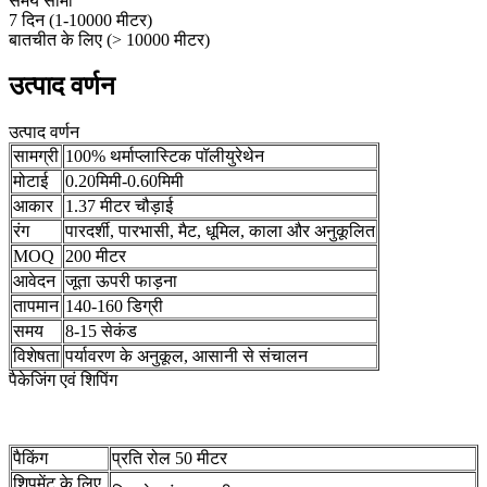
समय सीमा
7 दिन (1-10000 मीटर)
बातचीत के लिए (> 10000 मीटर)
उत्पाद वर्णन
उत्पाद वर्णन
सामग्री
100% थर्माप्लास्टिक पॉलीयुरेथेन
मोटाई
0.20मिमी-0.60मिमी
आकार
1.37 मीटर चौड़ाई
रंग
पारदर्शी, पारभासी, मैट, धूमिल, काला और अनुकूलित
MOQ
200 मीटर
आवेदन
जूता ऊपरी फाड़ना
तापमान
140-160 डिग्री
समय
8-15 सेकंड
विशेषता
पर्यावरण के अनुकूल, आसानी से संचालन
पैकेजिंग एवं शिपिंग
पैकिंग
प्रति रोल 50 मीटर
शिपमेंट के लिए