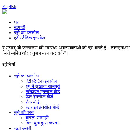
English
घर
उत्पादों
जूते का इनसोल
एंटीस्टैटिक इनसोल
वे उत्पाद जो जनसंख्या की स्वास्थ्य आवश्यकताओं को पूरा करते हैं। डब्ल्यूएचओ 
जिसे व्यक्ति और समुदाय वहन कर सकें"।
श्रेणियाँ
जूते का इनसोल
एंटीस्टैटिक इनसोल
धूप में सुखाना सामग्री
नॉनवुवेन इनसोल बोर्ड
पेपर इनसोल बोर्ड
शैंक बोर्ड
स्ट्राइप इनसोल बोर्ड
जूते की परत
कपड़ा सामग्री
बिना बुना हुआ कपड़ा
जूता ऊपरी