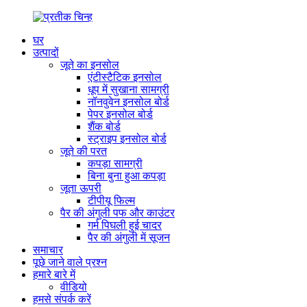
घर
उत्पादों
जूते का इनसोल
एंटीस्टैटिक इनसोल
धूप में सुखाना सामग्री
नॉनवुवेन इनसोल बोर्ड
पेपर इनसोल बोर्ड
शैंक बोर्ड
स्ट्राइप इनसोल बोर्ड
जूते की परत
कपड़ा सामग्री
बिना बुना हुआ कपड़ा
जूता ऊपरी
टीपीयू फिल्म
पैर की अंगुली पफ और काउंटर
गर्म पिघली हुई चादर
पैर की अंगुली में सूजन
समाचार
पूछे जाने वाले प्रश्न
हमारे बारे में
वीडियो
हमसे संपर्क करें