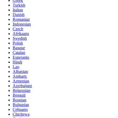
Greek
Turkish
Italian
Danish
Romanian
Indonesian
Czech
Afrikaans
Swedish
Polish
Basque
Catalan
Esperanto
Hindi
Lao
Albanian
Amharic
Armenian
Azerbaijani
Belarusian
Bengali
Bosnian
Bulgarian
Cebuano
Chichewa