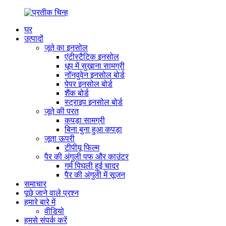
घर
उत्पादों
जूते का इनसोल
एंटीस्टैटिक इनसोल
धूप में सुखाना सामग्री
नॉनवुवेन इनसोल बोर्ड
पेपर इनसोल बोर्ड
शैंक बोर्ड
स्ट्राइप इनसोल बोर्ड
जूते की परत
कपड़ा सामग्री
बिना बुना हुआ कपड़ा
जूता ऊपरी
टीपीयू फिल्म
पैर की अंगुली पफ और काउंटर
गर्म पिघली हुई चादर
पैर की अंगुली में सूजन
समाचार
पूछे जाने वाले प्रश्न
हमारे बारे में
वीडियो
हमसे संपर्क करें