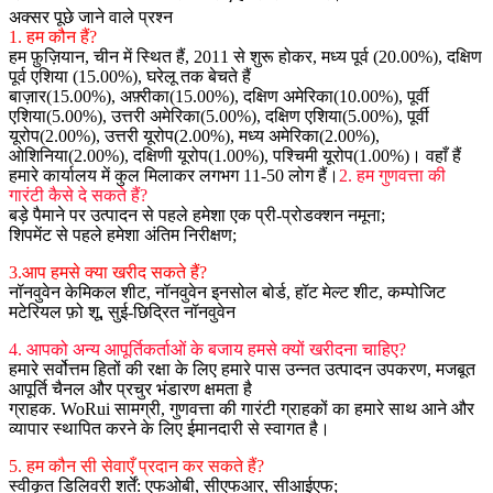
अक्सर पूछे जाने वाले प्रश्न
1. हम कौन हैं?
हम फ़ुज़ियान, चीन में स्थित हैं, 2011 से शुरू होकर, मध्य पूर्व (20.00%), दक्षिण
पूर्व एशिया (15.00%), घरेलू तक बेचते हैं
बाज़ार(15.00%), अफ़्रीका(15.00%), दक्षिण अमेरिका(10.00%), पूर्वी
एशिया(5.00%), उत्तरी अमेरिका(5.00%), दक्षिण एशिया(5.00%), पूर्वी
यूरोप(2.00%), उत्तरी यूरोप(2.00%), मध्य अमेरिका(2.00%),
ओशिनिया(2.00%), दक्षिणी यूरोप(1.00%), पश्चिमी यूरोप(1.00%)। वहाँ हैं
हमारे कार्यालय में कुल मिलाकर लगभग 11-50 लोग हैं।
2. हम गुणवत्ता की
गारंटी कैसे दे सकते हैं?
बड़े पैमाने पर उत्पादन से पहले हमेशा एक प्री-प्रोडक्शन नमूना;
शिपमेंट से पहले हमेशा अंतिम निरीक्षण;
3.आप हमसे क्या खरीद सकते हैं?
नॉनवुवेन केमिकल शीट, नॉनवुवेन इनसोल बोर्ड, हॉट मेल्ट शीट, कम्पोजिट
मटेरियल फ़ो शू, सुई-छिद्रित नॉनवुवेन
4. आपको अन्य आपूर्तिकर्ताओं के बजाय हमसे क्यों खरीदना चाहिए?
हमारे सर्वोत्तम हितों की रक्षा के लिए हमारे पास उन्नत उत्पादन उपकरण, मजबूत
आपूर्ति चैनल और प्रचुर भंडारण क्षमता है
ग्राहक. WoRui सामग्री, गुणवत्ता की गारंटी ग्राहकों का हमारे साथ आने और
व्यापार स्थापित करने के लिए ईमानदारी से स्वागत है।
5. हम कौन सी सेवाएँ प्रदान कर सकते हैं?
स्वीकृत डिलिवरी शर्तें: एफओबी, सीएफआर, सीआईएफ;