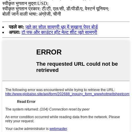
स्वीकृत भुगतान मुद्रा:USD;
स्वीकृत भुगतान प्रकार: टी/टी, एल/सी, डी/पीडी/ए, वेस्टर्न यूनियन;
बोली जाने वाली भाषा: अंग्रेजी, चीनी
पहले का:
जूते का सोल सामग्री धूप में सुखाना पेपर बोर्ड
अगला:
टो पफ और काउंटर हॉट मेल्ट शीट जूते सामग्री