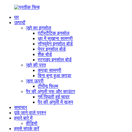
घर
उत्पादों
जूते का इनसोल
एंटीस्टैटिक इनसोल
धूप में सुखाना सामग्री
नॉनवुवेन इनसोल बोर्ड
पेपर इनसोल बोर्ड
शैंक बोर्ड
स्ट्राइप इनसोल बोर्ड
जूते की परत
कपड़ा सामग्री
बिना बुना हुआ कपड़ा
जूता ऊपरी
टीपीयू फिल्म
पैर की अंगुली पफ और काउंटर
गर्म पिघली हुई चादर
पैर की अंगुली में सूजन
समाचार
पूछे जाने वाले प्रश्न
हमारे बारे में
वीडियो
हमसे संपर्क करें