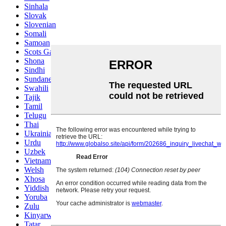
Sinhala
Slovak
Slovenian
Somali
Samoan
Scots Gaelic
Shona
Sindhi
Sundanese
Swahili
Tajik
Tamil
Telugu
Thai
Ukrainian
Urdu
Uzbek
Vietnamese
Welsh
Xhosa
Yiddish
Yoruba
Zulu
Kinyarwanda
Tatar