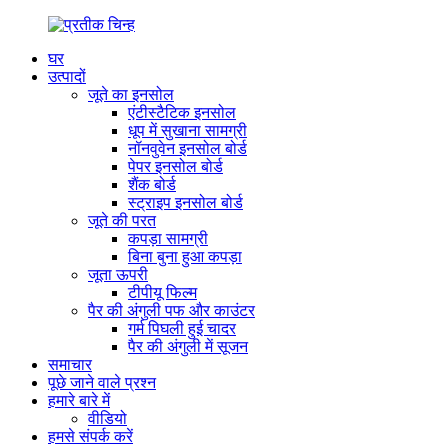
घर
उत्पादों
जूते का इनसोल
एंटीस्टैटिक इनसोल
धूप में सुखाना सामग्री
नॉनवुवेन इनसोल बोर्ड
पेपर इनसोल बोर्ड
शैंक बोर्ड
स्ट्राइप इनसोल बोर्ड
जूते की परत
कपड़ा सामग्री
बिना बुना हुआ कपड़ा
जूता ऊपरी
टीपीयू फिल्म
पैर की अंगुली पफ और काउंटर
गर्म पिघली हुई चादर
पैर की अंगुली में सूजन
समाचार
पूछे जाने वाले प्रश्न
हमारे बारे में
वीडियो
हमसे संपर्क करें