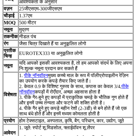
आवश्यकता के अनुसार
वज़न
25जीएसएम-300जीएसएम
चौड़ाई
1.37एम
MOQ
500 मीटर
नमूना
मुद्रण
तकनीक
नीडल पंच
रंग
जैसा चित्र दिखाते हैं या अनुकूलित लोगो
प्रतीक
EUROTEX333 या अनुकूलित लोगो
चिन्ह
यदि आपको इसकी आवश्यकता है, तो हम आपको संदर्भ के लिए अपना
नमूना
निःशुल्क नमूना प्रदान कर सकते हैं
1.
पीके नॉनवॉवन
मुख्य कच्चे माल के रूप में पॉलीप्रोपाइलीन रेज़िन
का उपयोग करके कपड़े तैयार किए जाते हैं।
2. केवल 0.9 के विशिष्ट गुरुत्व के साथ, कपास का केवल 3/4,
पीके
नॉनवॉवन
कपड़ों में रोएँदार, अच्छा अहसास होता है
विशेषता
3. पीके गैर-बुने हुए कपड़ों में प्राकृतिक चमड़े के भौतिक गुण होते हैं
और इनमें उच्च तन्यता और फटने की शक्ति होती है।
4. पीके गैर बुने हुए कपड़े महीन रेशों (2-3डी) से बने होते हैं जो एक
साथ बंधे होते हैं और इनमें मध्यम कोमलता होती है
प्रयोग
होम टेक्सटाइल, अस्पताल, कृषि, बैग, परिधान, कार, उद्योग, जूते
1. जूते: स्पोर्ट शू मिडसोल, फ्लाईवॉवन शू लैपर
आवेदन